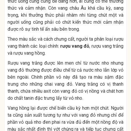
thức uống cũng cũng dễ dàng hơn, ai cũng có thể thưởng
thức và cảm nhận. Còn vang châu Âu khá cầu kỳ, sang
trọng, khi thưởng thức phải nhâm nhi từng chút một và
người uống cũng phải có chút kiến thức mới cảm nhận
được rõ sự tinh tế ẩn sâu bên trong.
Theo màu sắc và cách chưng cất, người ta phân loại rượu
vang thành các loại chính:
rượu vang đỏ
, rượu vang trắng
và rượu vang hồng.
Rượu vang trắng được lên men chỉ từ nước nho nhưng
vang đỏ thường được điều chế từ cả nước nho lẫn lớp vỏ
bên ngoài. Chính phần vỏ này đã tạo ra màu sậm đặc
trưng cho những chai vang đỏ. Vang trắng có vị thanh
thanh, chứa nhiều axit còn vang đỏ có vị nồng và chát hơn
do chất tanin đặc trưng lấy từ vỏ nho.
Vang hồng lại được chế biến cầu kỳ hơn một chút. Người
ta cũng sản xuất tương tự như với vang đỏ nhưng chỉ để
phần vỏ quả nho đen phai ra vừa đủ đến một nồng độ và
màu sắc nhất định thì vớt chúng ra và tiếp tục chưng cất