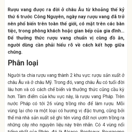
Rượu vang được ra đời ở châu Âu từ khoảng thế kỷ
thứ 6 trước Công Nguyên, ngày nay rượu vang đã trở
nên phổ biến trên toàn thế giới, có mặt trên các bàn
tiệc, trong phòng khách hoặc gian bếp của gia đình...
Để thưởng thức rượu vang chuẩn vị cùng đồ ăn,
người dùng cần phải hiểu rõ về cách kết hợp giữa
chúng.
Phân loại
Người ta chia rượu vang thành 2 khu vực: rượu sản xuất ở
châu Âu và ở châu Mỹ. Trong đó, vang châu Âu có tuổi đời
lâu hơn và có cách chế biến và thưởng thức cũng cầu kỳ
hơn. Tâm điểm của khu vực này, là rượu vang Pháp. Trên
nước Pháp có tới 26 vùng trồng nho để làm rượu. Mỗi
vùng lại cho ra một loại có hương vị đặc trưng, cũng bởi
thế mà nhà sản xuất sẽ ghi tên vùng đất nơi ươm trồng ra
những cây nho nguyên liệu này trên nhãn. Có 4 vùng nổi
tiếng nhất của Pháp, đó là Alsace, Bordeaux, Bourgogne