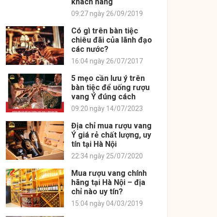
khách hàng
09:27 ngày 26/09/2019
Có gì trên bàn tiệc
chiêu đãi của lãnh đạo
các nước?
16:04 ngày 26/07/2017
5 mẹo cần lưu ý trên
bàn tiệc để uống rượu
vang Ý đúng cách
09:20 ngày 14/07/2023
Địa chỉ mua rượu vang
Ý giá rẻ chất lượng, uy
tín tại Hà Nội
22:34 ngày 25/07/2020
Mua rượu vang chính
hãng tại Hà Nội – địa
chỉ nào uy tín?
15:04 ngày 04/03/2019