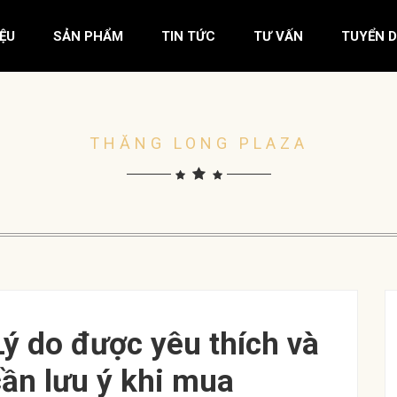
IỆU
SẢN PHẨM
TIN TỨC
TƯ VẤN
TUYỂN 
THĂNG LONG PLAZA
ý do được yêu thích và
ần lưu ý khi mua