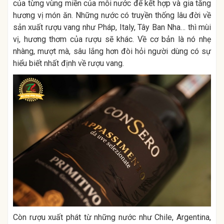
của từng vùng miền của mỗi nước để kết hợp và gia tăng
hương vị món ăn. Những nước có truyền thống lâu đời về
sản xuất rượu vang như Pháp, Italy, Tây Ban Nha… thì mùi
vị, hương thơm của rượu sẽ khác. Về cơ bản là nó nhẹ
nhàng, mượt mà, sâu lắng hơn đòi hỏi người dùng có sự
hiểu biết nhất định về rượu vang.
Còn rượu xuất phát từ những nước như Chile, Argentina,