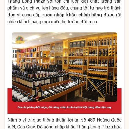
Thăng Long Plaza với tôn chỉ luôn đặt chất lượng sản
phẩm và dịch vụ lên hàng đầu, chúng tôi tự hào trở thành
đơn vị cung cấp
rượu nhập khẩu chính hãng
được rất
nhiều khách hàng mọi miền tin tưởng đặt mua.
Nằm ở vị trí giao thông thuận lợi tại số 489 Hoàng Quốc
Việt, Cầu Giấy, Đồ uống nhập khẩu Thăng Long Plaza hứa