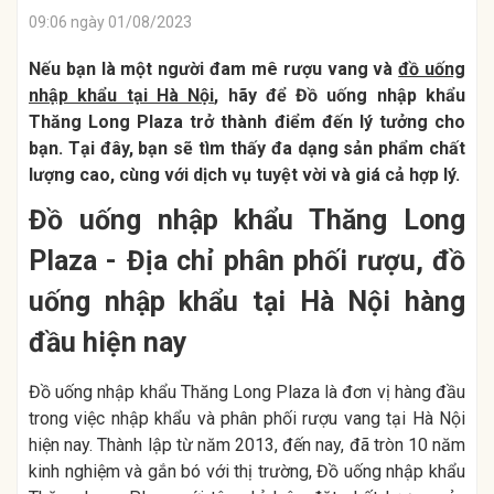
09:06 ngày 01/08/2023
Nếu bạn là một người đam mê rượu vang và
đồ uống
nhập khẩu tại Hà Nội
, hãy để Đồ uống nhập khẩu
Thăng Long Plaza trở thành điểm đến lý tưởng cho
bạn. Tại đây, bạn sẽ tìm thấy đa dạng sản phẩm chất
lượng cao, cùng với dịch vụ tuyệt vời và giá cả hợp lý.
Đồ uống nhập khẩu Thăng Long
Plaza - Địa chỉ phân phối rượu, đồ
uống nhập khẩu tại Hà Nội hàng
đầu hiện nay
Đồ uống nhập khẩu Thăng Long Plaza là đơn vị hàng đầu
trong việc nhập khẩu và phân phối rượu vang tại Hà Nội
hiện nay. Thành lập từ năm 2013, đến nay, đã tròn 10 năm
kinh nghiệm và gắn bó với thị trường, Đồ uống nhập khẩu