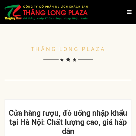
THĂNG LONG PLAZA
Cửa hàng rượu, đồ uống nhập khẩu
tại Hà Nội: Chất lượng cao, giá hấp
dẫn