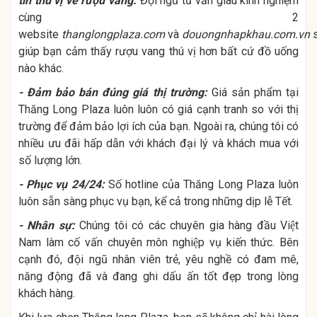
tin thú vị về rượu vang:
Đội ngũ tư vấn giàu kinh nghiệm
cùng 2
website
thanglongplaza.com
và
douongnhapkhau.com.vn
giúp bạn cảm thấy rượu vang thú vị hơn bất cứ đồ uống
nào khác.
- Đảm bảo bán đúng giá thị trường:
Giá sản phẩm tại
Thăng Long Plaza luôn luôn có giá cạnh tranh so với thị
trường để đảm bảo lợi ích của bạn. Ngoài ra, chúng tôi có
nhiều ưu đãi hấp dẫn với khách đại lý và khách mua với
số lượng lớn.
- Phục vụ 24/24:
Số hotline của Thăng Long Plaza luôn
luôn sẵn sàng phục vụ bạn, kể cả trong những dịp lễ Tết.
- Nhân sự:
Chúng tôi có các chuyên gia hàng đầu Việt
Nam làm cố vấn chuyên môn nghiệp vụ kiến thức. Bên
cạnh đó, đội ngũ nhân viên trẻ, yêu nghề có đam mê,
năng động đã và đang ghi dấu ấn tốt đẹp trong lòng
khách hàng.