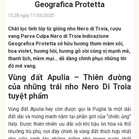
Geografica Protetta
15:28 ngày 11/05/2020
Chắt lọc tinh túy từ giống nho Nero di Troia, rượu
vang Parva Culpa Nero di Troia Indicazione
Geografica Protetta sở hữu hương thơm mâm xôi,
hoa violet, hương hồi, hương gỗ sồi cùng vị mạnh mẽ,
thanh lịch, mềm mại… dễ dàng chinh phục những tín
đồ mê vang.
Vùng đất Apulia – Thiên đường
của những trái nho Nero Di Troia
tuyệt phẩm
Vùng đất Apulia hay còn được gọi là Puglia là một dải
đất dài và mỏng manh nằm tại phần gót của “chiếc ủng”
Italy. Được thiên nhiên ưu đãi với khí hậu ôn hòa và thổ
nhưỡng trù phú, nơi đây chính là vùng đất thích hợp nhất
cho việc canh tác những giống nho mọng nước chất