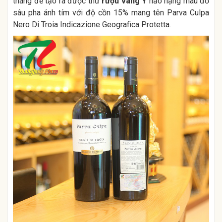
tháng để tạo ra được thứ
rượu vang Ý
hảo hạng màu đỏ
sâu pha ánh tím với độ cồn 15% mang tên Parva Culpa
Nero Di Troia Indicazione Geografica Protetta.