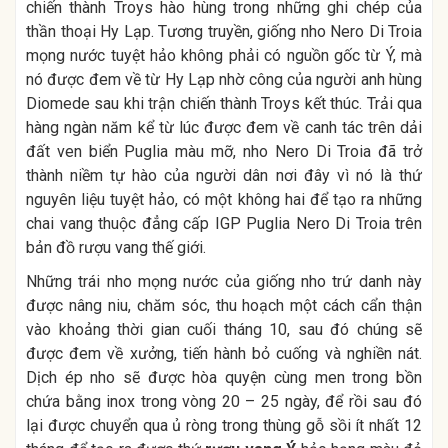
chiến thành Troys hào hùng trong những ghi chép của
thần thoại Hy Lạp. Tương truyền, giống nho Nero Di Troia
mọng nước tuyệt hảo không phải có nguồn gốc từ Ý, mà
nó được đem về từ Hy Lạp nhờ công của người anh hùng
Diomede sau khi trận chiến thành Troys kết thúc. Trải qua
hàng ngàn năm kể từ lúc được đem về canh tác trên dải
đất ven biển Puglia màu mỡ, nho Nero Di Troia đã trở
thành niềm tự hào của người dân nơi đây vì nó là thứ
nguyên liệu tuyệt hảo, có một không hai để tạo ra những
chai vang thuộc đẳng cấp IGP Puglia Nero Di Troia trên
bản đồ rượu vang thế giới.
Những trái nho mọng nước của giống nho trứ danh này
được nâng niu, chăm sóc, thu hoạch một cách cẩn thận
vào khoảng thời gian cuối tháng 10, sau đó chúng sẽ
được đem về xưởng, tiến hành bỏ cuống và nghiền nát.
Dịch ép nho sẽ được hòa quyện cùng men trong bồn
chứa bằng inox trong vòng 20 – 25 ngày, để rồi sau đó
lại được chuyển qua ủ ròng trong thùng gỗ sồi ít nhất 12