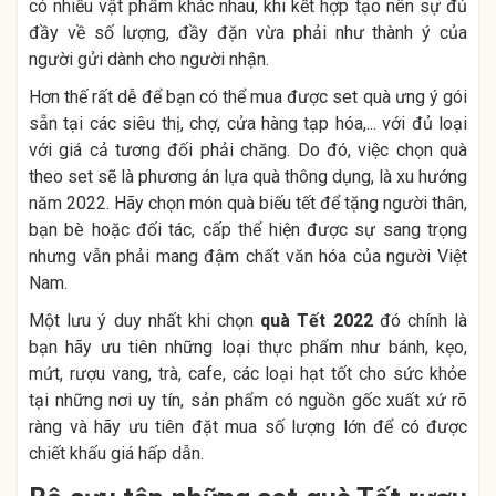
có nhiều vật phẩm khác nhau, khi kết hợp tạo nên sự đủ
đầy về số lượng, đầy đặn vừa phải như thành ý của
người gửi dành cho người nhận.
Hơn thế rất dễ để bạn có thể mua được set quà ưng ý gói
sẵn tại các siêu thị, chợ, cửa hàng tạp hóa,... với đủ loại
với giá cả tương đối phải chăng. Do đó, việc chọn quà
theo set sẽ là phương án lựa quà thông dụng, là xu hướng
năm 2022. Hãy chọn món quà biếu tết để tặng người thân,
bạn bè hoặc đối tác, cấp thể hiện được sự sang trọng
nhưng vẫn phải mang đậm chất văn hóa của người Việt
Nam.
Một lưu ý duy nhất khi chọn
quà Tết 2022
đó chính là
bạn hãy ưu tiên những loại thực phẩm như bánh, kẹo,
mứt, rượu vang, trà, cafe, các loại hạt tốt cho sức khỏe
tại những nơi uy tín, sản phẩm có nguồn gốc xuất xứ rõ
ràng và hãy ưu tiên đặt mua số lượng lớn để có được
chiết khấu giá hấp dẫn.