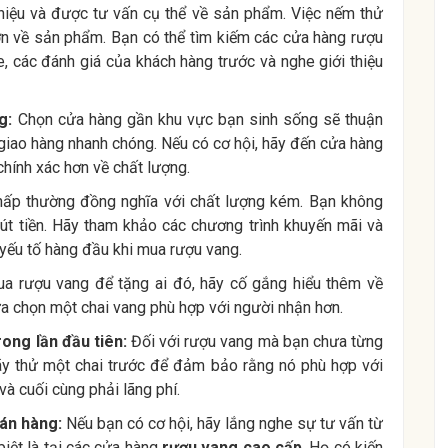
 hiệu và được tư vấn cụ thể về sản phẩm. Việc nếm thử
n về sản phẩm. Bạn có thể tìm kiếm các cửa hàng rượu
e, các đánh giá của khách hàng trước và nghe giới thiệu
g:
Chọn cửa hàng gần khu vực bạn sinh sống sẽ thuận
 giao hàng nhanh chóng. Nếu có cơ hội, hãy đến cửa hàng
hính xác hơn về chất lượng.
ấp thường đồng nghĩa với chất lượng kém. Bạn không
hút tiền. Hãy tham khảo các chương trình khuyến mãi và
 yếu tố hàng đầu khi mua rượu vang.
 rượu vang để tặng ai đó, hãy cố gắng hiểu thêm về
lựa chọn một chai vang phù hợp với người nhận hơn.
ong lần đầu tiên:
Đối với rượu vang mà bạn chưa từng
ãy thử một chai trước để đảm bảo rằng nó phù hợp với
và cuối cùng phải lãng phí.
bán hàng:
Nếu bạn có cơ hội, hãy lắng nghe sự tư vấn từ
iệt là tại các cửa hàng
rượu vang cao cấp
. Họ có kiến