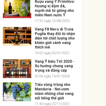
Rượu vang Ý Primitivo:
Hương vị đậm đà,
mạnh mẽ từ giống nho
miền Nam nước Ý
17:32 ngày 15/08/2023
Vang F8 Nero di Troia
Puglia thay đổi từ nhận
diện tới chất lượng nho
khiến giới sành vang
thích mê
10:02 ngày 03/01/2021
Vang Ý biếu Tết 2020 -
Xu hướng chung sang
trọng và đẳng cấp
02:06 ngày 14/01/2020
Tiểu vùng trồng nho
Manduria - Nơi ươm
mầm những chai vang
nổi tiếng thế giới
11:40 ngày 22/11/2021