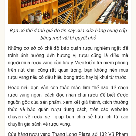
Bạn có thể đánh giá độ tin cậy của cửa hàng cung cấp
bằng một vài bí quyết nhỏ
Những cơ sở có chế độ bảo quản rượu nghiêm ngặt để
tránh ảnh hưởng đến hương vị rượu cũng là điều mà
người mua rượu vang cần lưu ý. Việc kiểm tra niêm phong
trên nút chai cũng rất quan trọng, bạn không nên mua
rượu vang nếu có dấu hiệu bong tróc, hay bị khui từ trước.
Hoặc nếu bạn vẫn còn thắc mắc làm thế nào để chọn
rượu vang ngon, cách đọc nhãn chai rượu để biết được
nguồn gốc của sản phẩm, xem xét giá thành, cách thưởng
thức và bảo quản rượu đúng cách, trên các website
chuyên về rượu sẽ giúp bạn chia sẻ hữu ích từ các
chuyên gia sành về rượu vang.
Cửa hàng rượu vang Thăng Long Plaza số 132 Vũ Phạm